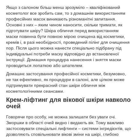
Якщо з салоном більш менш зрозуміло – кваліфікований
косметолог все зробить сам, то з домашнім використанням
професійних масок виникають різноманітні запитання.
Основні з них – яким чином наносити, скільки тримати, як
підготувати шкіру? Шкіра обличчя перед використанням
маски повинна бути повною мірою очищена від косметики,
кремів і, в разі необхідності, проведений пілінг для очищення
пор. Після цього можна нанести спеціально підібрану під
індивідуальні потреби маску відповідно до встановленої
інструкції. Домашня процедура нанесення і зняття маски
проводиться лопаткою або шпателем.
Домашнє застосування професійної косметики, безумовно,
не так ефективно, як процедури в салоні, але цілком може
підтримувати прекрасний стан шкіри обличчя між
косметологічними сеансами.
Крем-ліфтинг для вікової шкіри навколо
очей
Говорячи про особу, не можна залишати без уваги очі.
Зморшки в області очей видно і видають вік. Тому важливо
застосовувати спеціальні лифтинги – системи інгредієнтів, що
дозволяють сповільнювати вікові зміни на шкірі, глибоко