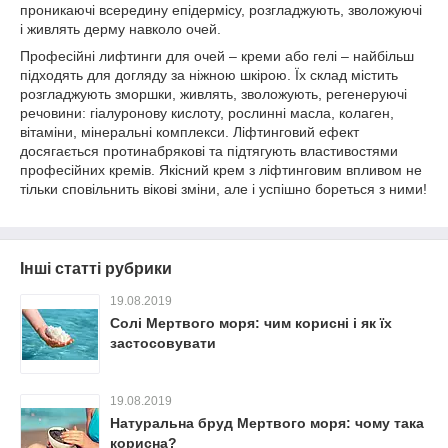
проникаючі всередину епідермісу, розгладжують, зволожуючі
і живлять дерму навколо очей.
Професійні лифтинги для очей – креми або гелі – найбільш
підходять для догляду за ніжною шкірою. Їх склад містить
розгладжують зморшки, живлять, зволожують, регенеруючі
речовини: гіалуронову кислоту, рослинні масла, колаген,
вітаміни, мінеральні комплекси. Ліфтинговий ефект
досягається протинабрякові та підтягують властивостями
професійних кремів. Якісний крем з ліфтинговим впливом не
тільки сповільнить вікові зміни, але і успішно бореться з ними!
Інші статті рубрики
19.08.2019
Солі Мертвого моря: чим корисні і як їх
застосовувати
19.08.2019
Натуральна бруд Мертвого моря: чому така
корисна?