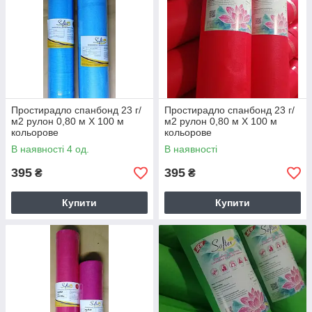
Рулонні простирадла з спанбонду з
доставкою по Україні
Поліпропіленовий спанбонд має доступну вартість, що також
завоював довіру і любов користувачів. Інтернет-магазин SPA
PRODUCTS+ реалізує рулони одноразових простирадлом
різних кольорів і різного метражу. Такий варіант фасування
Простирадло спанбонд 23 г/
Простирадло спанбонд 23 г/
чудово підходить для професійного використання.
м2 рулон 0,80 м Х 100 м
м2 рулон 0,80 м Х 100 м
кольорове
кольорове
Купуйте простирадла з спанбонду за мінімальною ціною на
В наявності 4 од.
В наявності
ринку, скоротіть свої витрати!
395
395
₴
₴
Купити
Купити