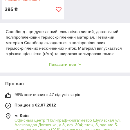
395
₴
Спанбонд - це дуже легкий, екологічно чистий, довговічний,
поліпропіленовий термоскріпленний матеріал. Нетканий
матеріал Спанбонд складається з поліпропіленових
термоскріплених нескінченних ниток. Матеріал випускається
з різною щільністю (г/м
o
) та широкою кольоровою гамою.
Матеріал легко піддається обробці, його можна зварювати,
Показати все
зшивати і друкувати на ньому. Вироби з цього матеріалу не
токсичні, не викликають алергії; їх можна стерилізувати,
прати, хімічно чистити в бензині. Изделия также
щелочнопрочны и кислотоупорны, за исключением кислот с
Про нас
сильным окисляющим действием (концентрированная
азотная, хлорсульфоновая и ).Широкий выбор плотности, от
98% позитивних з 47 відгуків за рік
10 г/м
2
до 150 г/м
2
, легкость кроя, долговечность,
воздухопроницаемость и дешевизна, по сравнению с
Працює з 02.07.2012
аналогами, позволили этому материалу занять прочную
позицию на рынке нетканых материалов и проникнуть во
м. Київ
многие сферы производства, причем область применения с
Офисный центр "Полиграф-книга"метро Шулявская ул.
Александра Довженка, д.3, оф. 304; этаж, 3, здание 5-
годами только растет. Спанбонд нашел применение: в
этажное(написано САД) находиться во дворе, вход с