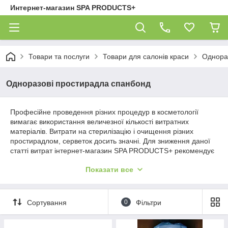
Интернет-магазин SPA PRODUCTS+
Товари та послуги
Товари для салонів краси
Однора
Одноразові простирадла спанбонд
Професійне проведення різних процедур в косметології
вимагає використання величезної кількості витратних
матеріалів. Витрати на стерилізацію і очищення різних
простирадлом, серветок досить значні. Для зниження даної
статті витрат інтернет-магазин SPA PRODUCTS+ рекомендує
застосовувати одноразові витратні матеріали. У даному
Показати все
каталозі ви зможете придбати міцні і надійні простирадла в
рулоні з поліпропіленового спанбонду. Вони забезпечать
високу гігієнічність процедур.
Сортування
0
Фільтри
Поліпропіленові одноразові