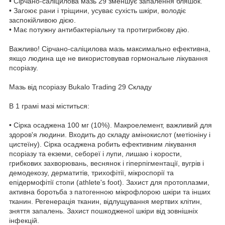
• Сірчано-саліцилова мазь 29 зменшує запалення бляшок.
• Загоює рани і тріщини, усуває сухість шкіри, володіє
заспокійливою дією.
• Має потужну антибактеріальну та протигрибкову дію.
Важливо! Сірчано-саліцилова мазь максимально ефективна,
якщо людина ще не використовував гормональне лікування
псоріазу.
Мазь від псоріазу Bukalo Trading 29 Складу
В 1 грамі мазі міститься:
• Сірка осаджена 100 мг (10%). Макроелемент, важливий для
здоров'я людини. Входить до складу амінокислот (метіоніну і
цистеїну). Сірка осаджена робить ефективним лікування
псоріазу та екземи, себореї і лупи, лишаю і корости,
грибкових захворювань, веснянок і гіперпігментації, вугрів і
демодекозу, дерматитів, трихофітії, мікроспорії та
епідермофітії стопи (athlete's foot). Захист для протоплазми,
активна боротьба з патогенною мікрофлорою шкіри та інших
тканин. Регенерація тканин, відлущування мертвих клітин,
зняття запалень. Захист пошкодженої шкіри від зовнішніх
інфекцій.