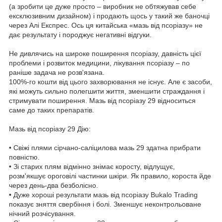
(а зробити це дуже просто – виробник не обтяжував себе
ексклюзивним дизайном) і продають щось у такий же баночці
через Алі Експрес. Ось ця китайська «мазь від псоріазу» не
дає результату і породжує негативні відгуки.
Не дивлячись на широке поширення псоріазу, давність цієї
проблеми і розвиток медицини, лікування псоріазу – по
раніше задача не розв'язана.
100%-го кошти від цього захворювання не існує. Але є засоби,
які можуть сильно полегшити життя, зменшити страждання і
стримувати поширення. Мазь від псоріазу 29 відноситься
саме до таких препаратів.
Мазь від псоріазу 29 Дію:
• Свіжі плями сірчано-саліцилова мазь 29 здатна прибрати
повністю.
• Зі старих плям відмінно знімає коросту, відлущує,
розм'якшує ороговілі частинки шкіри. Як правило, короста йде
через день-два безболісно.
• Дуже хороші результати мазь від псоріазу Bukalo Trading
показує зняття свербіння і болі. Зменшує неконтрольоване
нічний розчісування.