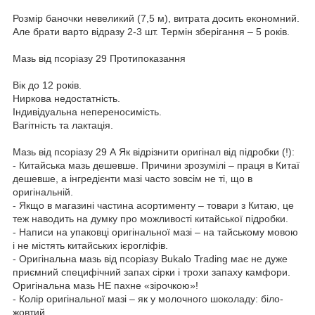
Розмір баночки невеликий (7,5 м), витрата досить економний.
Але брати варто відразу 2-3 шт. Термін зберігання – 5 років.
Мазь від псоріазу 29 Протипоказання
Вік до 12 років.
Ниркова недостатність.
Індивідуальна непереносимість.
Вагітність та лактація.
Мазь від псоріазу 29 А Як відрізнити оригінал від підробки (!):
- Китайська мазь дешевше. Причини зрозумілі – праця в Китаї
дешевше, а інгредієнти мазі часто зовсім не ті, що в
оригінальній.
- Якщо в магазині частина асортименту – товари з Китаю, це
теж наводить на думку про можливості китайської підробки.
- Написи на упаковці оригінальної мазі – на тайському мовою
і не містять китайських ієрогліфів.
- Оригінальна мазь від псоріазу Bukalo Trading має не дуже
приємний специфічний запах сірки і трохи запаху камфори.
Оригінальна мазь НЕ пахне «зірочкою»!
- Колір оригінальної мазі – як у молочного шоколаду: біло-
жовтий.