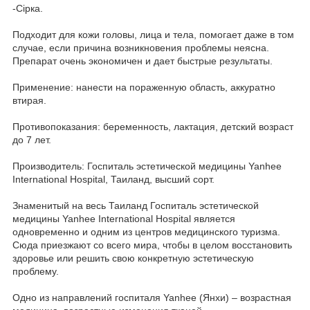
-Сірка.
Подходит для кожи головы, лица и тела, помогает даже в том
случае, если причина возникновения проблемы неясна.
Препарат очень экономичен и дает быстрые результаты.
Применение: нанести на пораженную область, аккуратно
втирая.
Противопоказания: беременность, лактация, детский возраст
до 7 лет.
Производитель: Госпиталь эстетической медицины Yanhee
International Hospital, Таиланд, высший сорт.
Знаменитый на весь Таиланд Госпиталь эстетической
медицины Yanhee International Hospital является
одновременно и одним из центров медицинского туризма.
Сюда приезжают со всего мира, чтобы в целом восстановить
здоровье или решить свою конкретную эстетическую
проблему.
Одно из направлений госпиталя Yanhee (Янхи) – возрастная