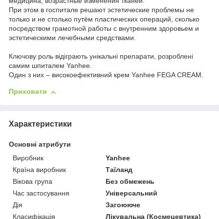
медицина, возрастные изменения тканей.
При этом в госпитале решают эстетические проблемы не
только и не столько путём пластических операций, сколько
посредством грамотной работы с внутренним здоровьем и
эстетическими лечебными средствами.
Ключову роль відіграють унікальні препарати, розроблені
самим шпиталем Yanhee.
Один з них – високоефективний крем Yanhee FEGA CREAM.
Приховати
Характеристики
Основні атрибути
Виробник
Yanhee
Країна виробник
Таїланд
Вікова група
Без обмежень
Час застосування
Універсальний
Дія
Загоююче
Класифікація
Лікувальна (Космецевтика)