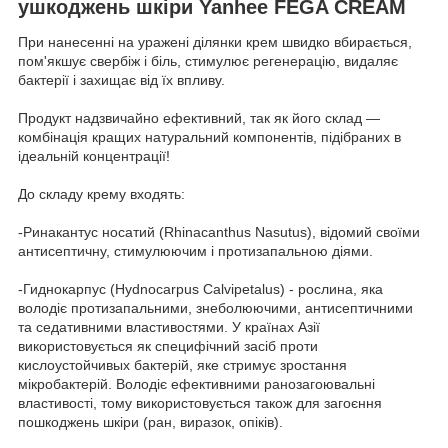
ушкоджень шкіри Yanhee FEGA CREAM
При нанесенні на уражені ділянки крем швидко вбирається,
пом'якшує свербіж і біль, стимулює регенерацію, видаляє
бактерії і захищає від їх впливу.
Продукт надзвичайно ефективний, так як його склад —
комбінація кращих натуральний компонентів, підібраних в
ідеальній концентрації!
До складу крему входять:
-Ринакантус носатий (Rhinacanthus Nasutus), відомий своїми
антисептичну, стимулюючим і протизапальною діями.
-Гиднокарпус (Hydnocarpus Calvipetalus) - рослина, яка
володіє протизапальними, знеболюючими, антисептичними
та седативними властивостями. У країнах Азії
використовується як специфічний засіб проти
кислоустойчивых бактерій, яке стримує зростання
мікробактерій. Володіє ефективними ранозагоювальні
властивості, тому використовується також для загоєння
пошкоджень шкіри (ран, виразок, опіків).