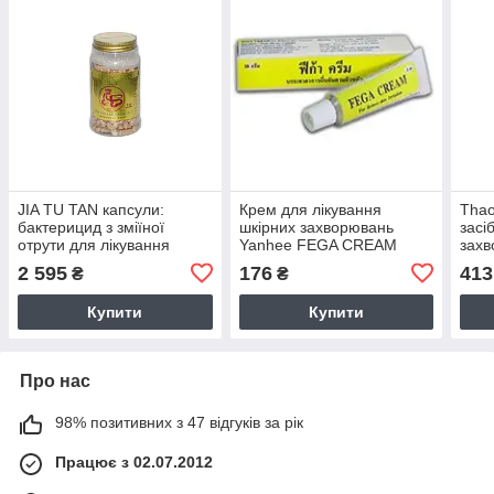
JIA TU TAN капсули:
Крем для лікування
Thao
бактерицид з зміїної
шкірних захворювань
засі
отрути для лікування
Yanhee FEGA CREAM
захв
шкірних захворювань
м'яз
2 595
176
413
₴
₴
бол
Купити
Купити
Про нас
98% позитивних з 47 відгуків за рік
Працює з 02.07.2012