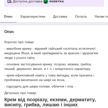
Доступна доставка
Опис
Характеристики
Доставка
Оплата
Умови п
Опис
Коротко про товар:
- виробник крему - відомий тайський госпіталь естетичної
медицини Янхи, в який приїжджають за красою і здоров'ям
люди з усього світу;
- основне застосування крему: псоріаз, екзема, грибок,
лишай, дерматит, висип, в т. ч. і алергічного характеру;
- крем ефективний навіть у тому випадку, коли причина і
проблема висипання на шкірі не ясна;
- підходить для шкіри голови, обличчя і тіла.
Детально про товар:
Крем від псоріазу, екземи, дерматиту,
висипу, грибка, лишаю і інших