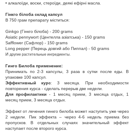
•
алкалоїди, воски, стероїди, деякі ефірні масла.
Гінкго білоба склад капсул
В 750 грам препарату міститься:
Ginkgo (Гінкго білоба) - 200 grams
Asiatic pennywort (Центелла азіатська) - 150 grams
Safflower (Сафлор) - 150
grams
Long pepper (Перець довгий або Пиппал) - 50
grams
И
другие растительные ингредиенты.
Гинго Билоба применение:
Принимать по 2-3 капсулы, 3 раза в сутки после еды. В
упаковке 100 капсул.
Эффективный курс
: 3 месяца. При необходимости
повторения курса - сделать перерыв две недели.
Для профилактики
- 1 месяц прием, 3 месяца отдых, 1
месяц прием, 3 месяца отдых.
Эффект от лечения гинкго билоба может наступить уже через
2 недели. Пик эффекта – через 4-6 недель приема без
пропусков. В отдельных случаях значительный эффект
наступает после второго курса.