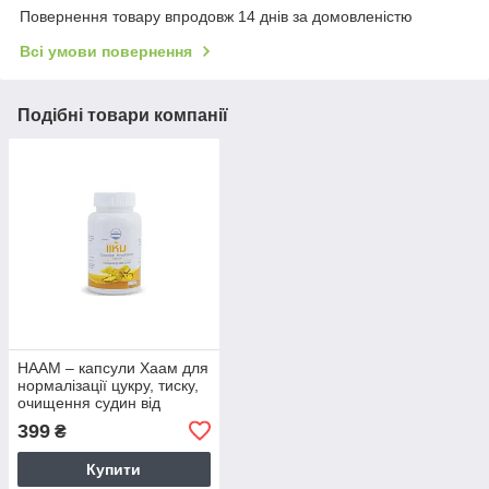
Повернення товару впродовж 14 днів за домовленістю
Всі умови повернення
Подібні товари компанії
HAAM – капсули Хаам для
нормалізації цукру, тиску,
очищення судин від
холестерину і поліпшення
399
₴
пам'яті і до
Купити