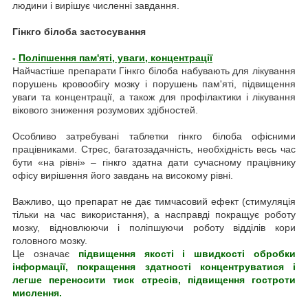
людини і вирішує численні завдання.
Гінкго білоба застосування
-
Поліпшення пам'яті, уваги, концентрації
Найчастіше препарати Гінкго білоба набувають для лікування
порушень кровообігу мозку і порушень пам'яті, підвищення
уваги та концентрації, а також для профілактики і лікування
вікового зниження розумових здібностей.
Особливо затребувані таблетки гінкго білоба офісними
працівниками. Стрес, багатозадачність, необхідність весь час
бути «на рівні» – гінкго здатна дати сучасному працівнику
офісу вирішення його завдань на високому рівні.
Важливо, що препарат не дає тимчасовий ефект (стимуляція
тільки на час використання), а насправді покращує роботу
мозку, відновлюючи і поліпшуючи роботу відділів кори
головного мозку.
Це означає
підвищення якості і швидкості обробки
інформації, покращення здатності концентруватися і
легше переносити тиск стресів, підвищення гостроти
мислення.