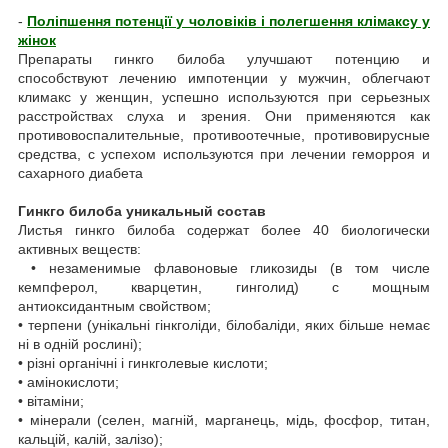
-
Поліпшення потенції у чоловіків і полегшення клімаксу у
жінок
Препараты гинкго билоба улучшают потенцию и
способствуют лечению импотенции у мужчин, облегчают
климакс у женщин, успешно используются при серьезных
расстройствах слуха и зрения. Они применяются как
противовоспалительные, противоотечные, противовирусные
средства, с успехом используются при лечении геморроя и
сахарного диабета
Гинкго билоба уникальный состав
Листья гинкго билоба содержат более 40 биологически
активных веществ:
•
незаменимые флавоновые гликозиды (в том числе
кемпферол, кварцетин, гинголид) с мощным
антиоксидантным свойством;
•
терпени (унікальні гінкголіди, білобаліди, яких більше немає
ні в одній рослині);
•
різні органічні і гинкголевые кислоти;
•
амінокислоти;
•
вітаміни;
•
мінерали (селен, магній, марганець, мідь, фосфор, титан,
кальцій, калій, залізо);