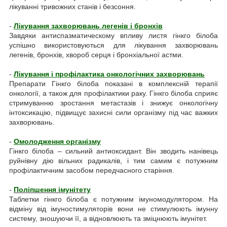
лікуванні тривожних станів і безсоння.
-
Лікування захворювань легенів і бронхів
Завдяки антиспазматическому впливу листя гінкго білоба
успішно використовуються для лікування захворювань
легенів, бронхів, хвороб серця і бронхіальної астми.
-
Лікування і профілактика онкологічних захворювань
Препарати Гінкго білоба показані в комплексній терапії
онкології, а також для профілактики раку. Гінкго білоба сприяє
стримуванню зростання метастазів і знижує онкологічну
інтоксикацію, підвищує захисні сили організму під час важких
захворювань.
-
Омолодження організму
Гінкго білоба – сильний антиоксидант. Він зводить нанівець
руйнівну дію вільних радикалів, і тим самим є потужним
профілактичним засобом передчасного старіння.
-
Поліпшення імунітету
Таблетки гінкго білоба є потужним імуномодулятором. На
відміну від імуностимуляторів вони не стимулюють імунну
систему, зношуючи її, а відновлюють та зміцнюють імунітет.