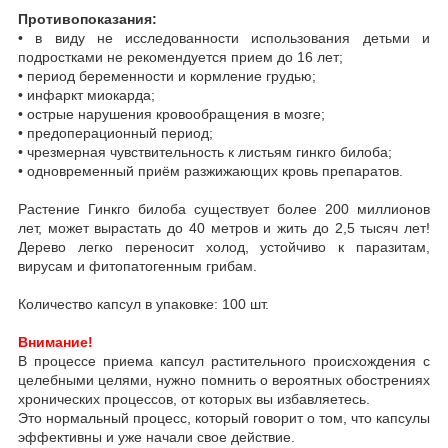
Противопоказания:
•
в виду не исследованности использования детьми и
подростками не рекомендуется прием до 16 лет;
•
период беременности и кормление грудью;
•
инфаркт миокарда;
•
острые нарушения кровообращения в мозге;
•
предоперационный период;
•
чрезмерная чувствительность к листьям гинкго билоба;
•
одновременный приём разжижающих кровь препаратов.
Растение Гинкго билоба существует более 200 миллионов
лет, может вырастать до 40 метров и жить до 2,5 тысяч лет!
Дерево легко переносит холод, устойчиво к паразитам,
вирусам и фитопатогенным грибам.
Количество капсул в упаковке: 100 шт.
Внимание!
В процессе приема капсул растительного происхождения с
целебными целями, нужно помнить о вероятных обострениях
хронических процессов, от которых вы избавляетесь.
Это нормальный процесс, который говорит о том, что капсулы
эффективны и уже начали свое действие.