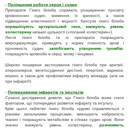
-
Поліпшення роботи серця і судин
Препарати Гінкго білоба сприяють розширенню просвіту
кровоносних судин, зниження їх крихкості, а також
підвищенню еластичності і міцності. Капсули гінкго білоба
нормалізують артеріальний тиск, знижують рівень
холестерину
низької щільності («поганий холестерин»).
Листя гінкго білоба та їх препарати покращують
мікроциркуляцію, приводять у норму плинність крові і
проникність судин,
запобігають утворенню тромбів
,
покращують кровообіг в серці, мозку і кінцівках.
Широко поширене застосування гінкго білоба при аритмії,
атеросклерозі, вегетосудинної дистонії, гіпертонії, варикозі,
мігрені, а також для профілактики інфаркту міокарда (але не
при інфаркті!)
-
Попередження інфарктів та інсультів
Сучасні дослідження довели, що Гінкго білоба може стати
фактором, що попереджує розвиток інфаркту та інсульту.
Крім цього таблетки гінкго білоба чудово справляються з
різними запальними процесами, зменшують набряклість
тканин і покращують метаболізм в стінках судин крові. Вони
значно знижують рівень холестерину,
розчиняють