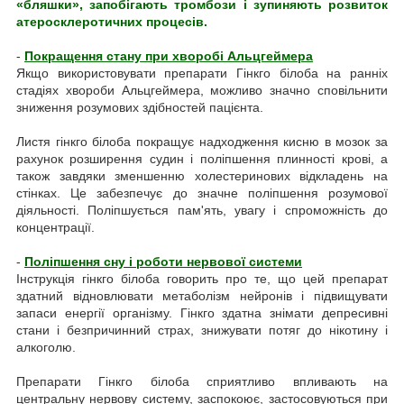
«бляшки», запобігають тромбози і зупиняють розвиток
атеросклеротичних процесів.
-
Покращення стану при хворобі Альцгеймера
Якщо використовувати препарати Гінкго білоба на ранніх
стадіях хвороби Альцгеймера, можливо значно сповільнити
зниження розумових здібностей пацієнта.
Листя гінкго білоба покращує надходження кисню в мозок за
рахунок розширення судин і поліпшення плинності крові, а
також завдяки зменшенню холестеринових відкладень на
стінках. Це забезпечує до значне поліпшення розумової
діяльності. Поліпшується пам'ять, увагу і спроможність до
концентрації.
-
Поліпшення сну і роботи нервової системи
Інструкція гінкго білоба говорить про те, що цей препарат
здатний відновлювати метаболізм нейронів і підвищувати
запаси енергії організму. Гінкго здатна знімати депресивні
стани і безпричинний страх, знижувати потяг до нікотину і
алкоголю.
Препарати Гінкго білоба сприятливо впливають на
центральну нервову систему, заспокоює, застосовуються при