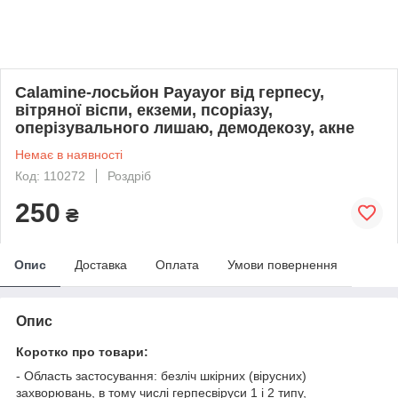
Calamine-лосьйон Payayor від герпесу,
вітряної віспи, екземи, псоріазу,
оперізувального лишаю, демодекозу, акне
Немає в наявності
Код: 110272
Роздріб
250
₴
Опис
Доставка
Оплата
Умови повернення
Опис
Коротко про това
ри:
- Область застосування: безліч шкірних (вірусних)
захворювань, в тому числі герпесвіруси 1 і 2 типу,