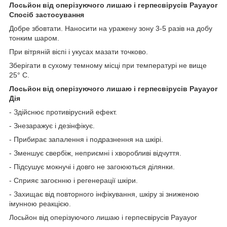
Лосьйон від оперізуючого лишаю і герпесвірусів Payayor
Спосіб застосування
Добре збовтати. Наносити на уражену зону 3-5 разів на добу
тонким шаром.
При вітряній віспі і укусах мазати точково.
Зберігати в сухому темному місці при температурі не вище
25° C.
Лосьйон від оперізуючого лишаю і герпесвірусів Payayor
Дія
- Здійснює противірусний ефект.
- Знезаражує і дезінфікує.
- Прибирає запалення і подразнення на шкірі.
- Зменшує свербіж, неприємні і хворобливі відчуття.
- Підсушує мокнучі і довго не загоюються ділянки.
- Сприяє загоєнню і регенерації шкіри.
- Захищає від повторного інфікування, шкіру зі зниженою
імунною реакцією.
Лосьйон від оперізуючого лишаю і герпесвірусів Payayor