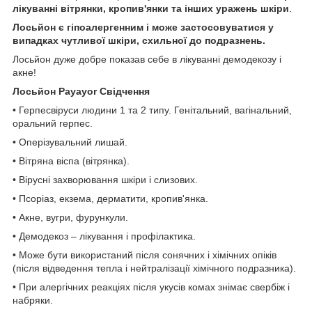
лікуванні вітрянки, кропив'янки та інших уражень шкіри
.
Лосьйон є гіпоалергенним і може застосовуватися у
випадках чутливої шкіри, схильної до подразнень.
Лосьйон дуже добре показав себе в лікуванні демодекозу і
акне!
Лосьйон Payayor Свідчення
• Герпесвіруси людини 1 та 2 типу. Генітальний, вагінальний,
оральний герпес.
• Оперізувальний лишай.
• Вітряна віспа (вітрянка).
• Вірусні захворювання шкіри і слизових.
• Псоріаз, екзема, дерматити, кропив'янка.
• Акне, вугри, фурункули.
• Демодекоз – лікування і профілактика.
• Може бути використаний після сонячних і хімічних опіків
(після відведення тепла і нейтралізації хімічного подразника).
• При алергічних реакціях після укусів комах знімає свербіж і
набряки.