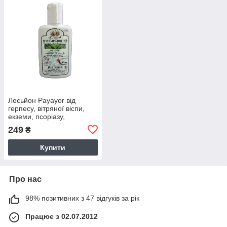
Лосьйон Payayor від
герпесу, вітряної віспи,
екземи, псоріазу,
оперізувального лишаю,
249
₴
демодекозу, акне
Купити
Про нас
98% позитивних з 47 відгуків за рік
Працює з 02.07.2012