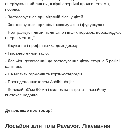
оперізувальний лишай, шкірні алергічні прояви, екзема,
псоріаз.
- Застосовується при вітряній віспі у дітей.
- Застосовується при підлітковому акне і фурункулах.
- Нейтралізує плями після акне і інших поразок, перешкоджає
гіперпігментації.
- Лікування і профілактика демодекозу.
- Гіпоалергенний засіб.
- Лосьйон дозволений до застосування дітям старше 5 років і
вагітним.
- Не містить гормонів та кортикостероїдів.
- Проведено шпиталем Abhibhubejhr.
- Великий об'єм 60 мл і економна витрата – лосьйону
вистачає надовго.
Детальніше про товар:
Лосьйон для тіла Payayor. Лікування