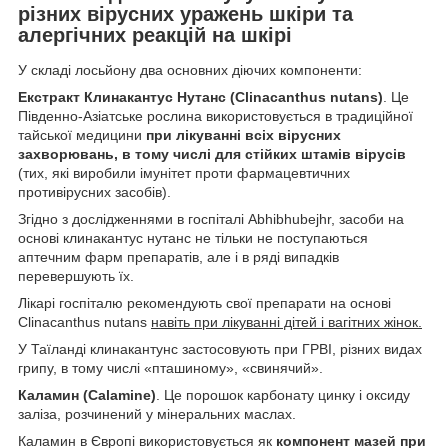
різних вірусних уражень шкіри та
алергічних реакцій на шкірі
У складі лосьйону два основних діючих компоненти:
Екстракт Клинакантус Нутанс (Clinacanthus nutans)
. Це
Південно-Азіатське рослина використовується в традиційної
тайської медицини
при лікуванні всіх вірусних
захворювань, в тому числі для стійких штамів вірусів
(тих, які виробили імунітет проти фармацевтичних
противірусних засобів).
Згідно з дослідженнями в госпіталі Abhibhubejhr, засоби на
основі клинакантус нутанс не тільки не поступаються
аптечним фарм препаратів, але і в ряді випадків
перевершують їх.
Лікарі госпіталю рекомендують свої препарати на основі
Clinacanthus nutans
навіть при лікуванні дітей і вагітних жінок.
У Таїланді клинакантунс застосовують при ГРВІ, різних видах
грипу, в тому числі «пташиному», «свинячий».
Каламин (Calamine)
. Це порошок карбонату цинку і оксиду
заліза, розчинений у мінеральних маслах.
Каламин в Європі використовується як
компонент мазей при