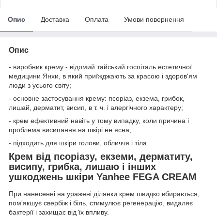
Опис
Доставка
Оплата
Умови повернення
Опис
- виробник крему - відомий тайський госпіталь естетичної
медицини Янхи, в який приїжджають за красою і здоров'ям
люди з усього світу;
- основне застосування крему: псоріаз, екзема, грибок,
лишай, дерматит, висип, в т. ч. і алергічного характеру;
- крем ефективний навіть у тому випадку, коли причина і
проблема висипання на шкірі не ясна;
- підходить для шкіри голови, обличчя і тіла.
Крем від псоріазу, екземи, дерматиту,
висипу, грибка, лишаю і інших
ушкоджень шкіри Yanhee FEGA CREAM
При нанесенні на уражені ділянки крем швидко вбирається,
пом'якшує свербіж і біль, стимулює регенерацію, видаляє
бактерії і захищає від їх впливу.