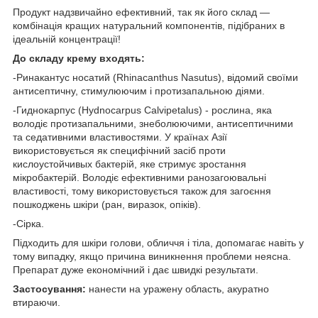
Продукт надзвичайно ефективний, так як його склад —
комбінація кращих натуральний компонентів, підібраних в
ідеальній концентрації!
До складу крему входять:
-Ринакантус носатий (Rhinacanthus Nasutus), відомий своїми
антисептичну, стимулюючим і протизапальною діями.
-Гиднокарпус (Hydnocarpus Calvipetalus) - рослина, яка
володіє протизапальними, знеболюючими, антисептичними
та седативними властивостями. У країнах Азії
використовується як специфічний засіб проти
кислоустойчивых бактерій, яке стримує зростання
мікробактерій. Володіє ефективними ранозагоювальні
властивості, тому використовується також для загоєння
пошкоджень шкіри (ран, виразок, опіків).
-Сірка.
Підходить для шкіри голови, обличчя і тіла, допомагає навіть у
тому випадку, якщо причина виникнення проблеми неясна.
Препарат дуже економічний і дає швидкі результати.
Застосування:
нанести на уражену область, акуратно
втираючи.