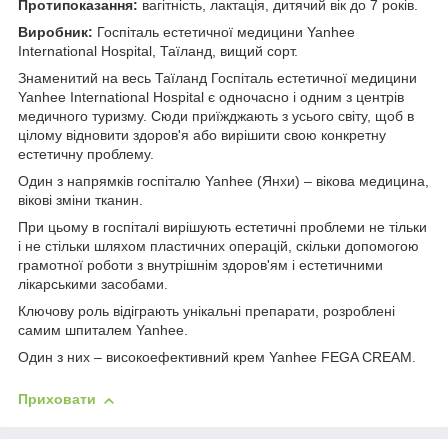
Протипоказання:
вагітність, лактація, дитячий вік до 7 років.
Виробник:
Госпіталь естетичної медицини Yanhee
International Hospital, Таїланд, вищий сорт.
Знаменитий на весь Таїланд Госпіталь естетичної медицини
Yanhee International Hospital є одночасно і одним з центрів
медичного туризму. Сюди приїжджають з усього світу, щоб в
цілому відновити здоров'я або вирішити свою конкретну
естетичну проблему.
Один з напрямків госпіталю Yanhee (Янхи) – вікова медицина,
вікові зміни тканин.
При цьому в госпіталі вирішують естетичні проблеми не тільки
і не стільки шляхом пластичних операцій, скільки допомогою
грамотної роботи з внутрішнім здоров'ям і естетичними
лікарськими засобами.
Ключову роль відіграють унікальні препарати, розроблені
самим шпиталем Yanhee.
Один з них – високоефективний крем Yanhee FEGA CREAM.
Приховати