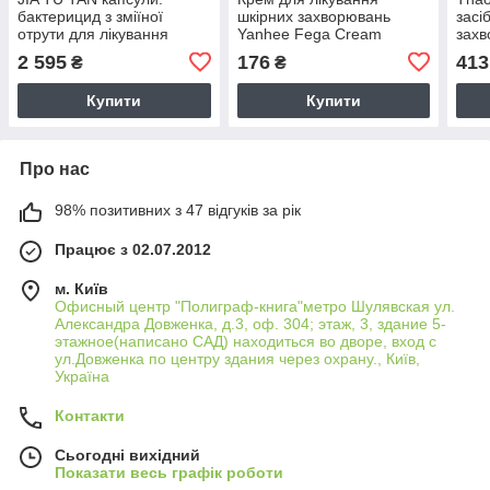
бактерицид з зміїної
шкірних захворювань
засі
отрути для лікування
Yanhee Fega Cream
захв
шкірних захворювань
м'яз
2 595
176
413
₴
₴
бол
Купити
Купити
Про нас
98% позитивних з 47 відгуків за рік
Працює з 02.07.2012
м. Київ
Офисный центр "Полиграф-книга"метро Шулявская ул.
Александра Довженка, д.3, оф. 304; этаж, 3, здание 5-
этажное(написано САД) находиться во дворе, вход с
ул.Довженка по центру здания через охрану., Київ,
Україна
Контакти
Сьогодні вихідний
Показати весь графік роботи