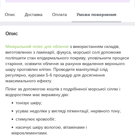
Опис
Доставка
Оплата
Умови повернення
Опис
Мінеральний пілінг для обличчя
з використанням складів,
виготовлених з ламінарії, фукуса, морської солі допоможе
поліпшити стан епідермального покриву, уповільнити процеси
старіння, освіжити обличчя за рахунок видалення верхнього
шару ороговілих клітин. Проводити маніпуляції слід
регулярно, курсами 5-6 процедур для досягнення
максимального ефекту.
Пілінг за допомогою коштів з подрібненої морської сіллю і
водоростями має виражену дію:
тонізує шкіру;
усуває недоліки у вигляді пігментації, нерівного тону;
стимулює кровообіг;
насичує шкіру вологою, вітамінами і
мікроелементами.