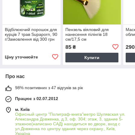
Відбілюючий порошок для
Пензель віяловий для
Маск
курців 7 трав Supaporn, 90
нанесення пілінгів 18
обли
г/Замовлення від 300 грн
см/17,5 см
85
290
₴
Ціну уточнюйте
Купити
Про нас
98% позитивних з 47 відгуків за рік
Працює з 02.07.2012
м. Київ
Офисный центр "Полиграф-книга"метро Шулявская ул.
Александра Довженка, д.3, оф. 304; этаж, 3, здание 5-
этажное(написано САД) находиться во дворе, вход с
ул.Довженка по центру здания через охрану., Київ,
Україна