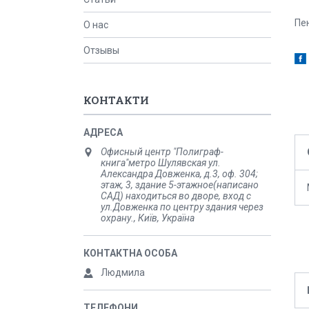
Пе
О нас
Отзывы
КОНТАКТИ
Офисный центр "Полиграф-
книга"метро Шулявская ул.
Александра Довженка, д.3, оф. 304;
этаж, 3, здание 5-этажное(написано
САД) находиться во дворе, вход с
ул.Довженка по центру здания через
охрану., Київ, Україна
Людмила