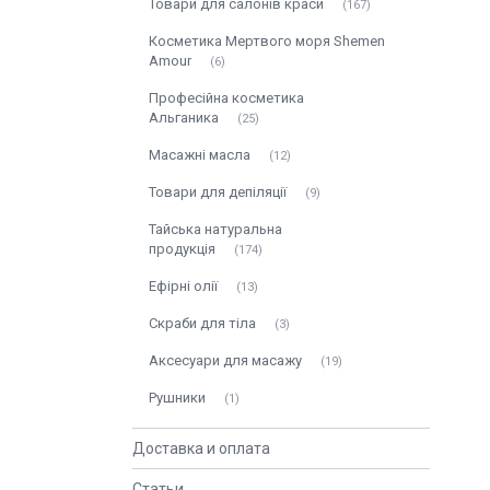
Товари для салонів краси
167
Косметика Мертвого моря Shemen
Amour
6
Професійна косметика
Альганика
25
Масажні масла
12
Товари для депіляції
9
Тайська натуральна
продукція
174
Ефірні олії
13
Скраби для тіла
3
Аксесуари для масажу
19
Рушники
1
Доставка и оплата
Статьи