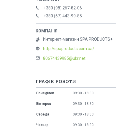
+380 (98) 267-82-06
+380 (67) 443-99-85
Интернет-магазин SPA PRODUCTS+
http://spaproducts.com.ua/
80674439985@ukr.net
ГРАФІК РОБОТИ
Понеділок
09:30
18:30
Вівторок
09:30
18:30
Середа
09:30
18:30
Четвер
09:30
18:30