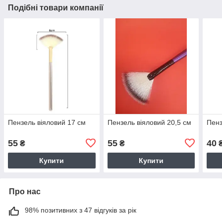
Подібні товари компанії
Пензель віяловий 17 см
Пензель віяловий 20,5 см
Пенз
55
55
40
₴
₴
Купити
Купити
Про нас
98% позитивних з 47 відгуків за рік