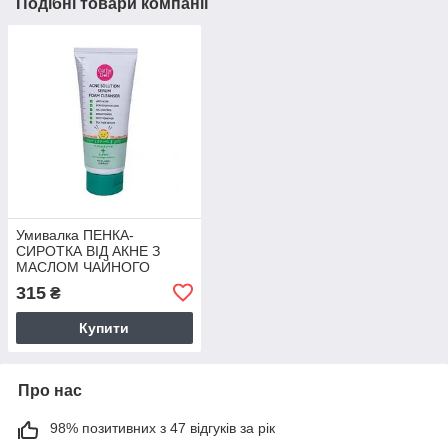
Подібні товари компанії
Умивалка ПЕНКА-
СИРОТКА ВІД АКНЕ З
МАСЛОМ ЧАЙНОГО
ДЕРІВА CATHY DOLL 100
315
₴
мл
Купити
Про нас
98% позитивних з 47 відгуків за рік