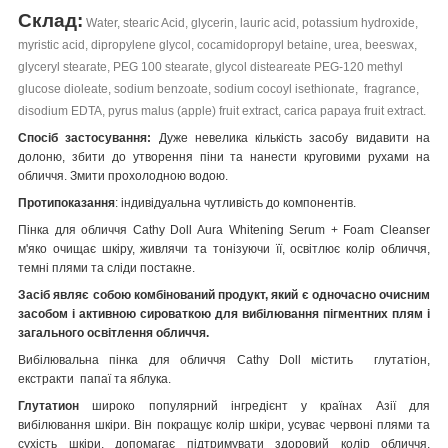
Склад:
Water, stearic Acid, glycerin, lauric acid, potassium hydroxide,
myristic acid, dipropylene glycol, cocamidopropyl betaine, urea, beeswax,
glyceryl stearate, PEG 100 stearate, glycol disteareate PEG-120 methyl
glucose dioleate, sodium benzoate, sodium cocoyl isethionate, fragrance,
disodium EDTA, pyrus malus (apple) fruit extract, carica papaya fruit extract.
Спосіб застосування:
Дуже невелика кількість засобу видавити на
долоню, збити до утворення піни та нанести круговими рухами на
обличчя. Змити прохолодною водою.
Протипоказання
: індивідуальна чутливість до компонентів.
Пінка для обличчя Cathy Doll Aura Whitening Serum + Foam Cleanser
м'яко очищає шкіру, живлячи та тонізуючи її, освітлює колір обличчя,
темні плями та сліди постакне.
Засіб являє собою комбінований продукт, який є одночасно очисним
засобом і активною сироваткою для вибілювання пігментних плям і
загального освітлення обличчя.
Вибілювальна пінка для обличчя Cathy Doll
містить глутатіон,
екстракти папаї та яблука
.
Глутатион
широко популярний інгредієнт у країнах Азії для
вибілювання шкіри. Він покращує колір шкіри, усуває червоні плями та
сухість шкіри, допомагає підтримувати здоровий колір обличчя,