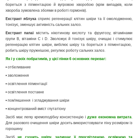
бореться з пігментацією й вугровою хворобою (крім випадків, коли
хвороба зумовлена збоями в роботі гормонів).
Екстракт яблука
сприяє регенерації клітин шкіри та її омолодженню,
тонізує, зменшує активність сальних залоз.
Екстракт папаї
містить нікотинову кислоту та фруктозу, вітамінами
групи B, вітаміни C і D. Зволожує й тонізує шкіру, очищає і стимулює
регенерацію клітин шкіри, вибілює шкіру та бореться з пігментацією,
робить шкіру пружнішою, регулює роботу сальних залоз.
Як і у своїх побратимів, у цієї пінки 6 основних переваг:
• отбеливание
• зволоження
• освітлення пігментації
• освітлення постакне
• пом'якшення і згладжування шкіри
• концентрований вміст глутатіону
Засіб має легку кремоподібну консистенцію і
дуже економна витрата
.
Для разового очищення шкіри досить використовувати піну розміром із
горошину.
Засіб
не сушить шкіру, залишає її просвітленою, освіжною та