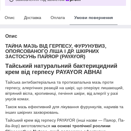
Опис
Доставка
Оплата
Умови повернення
Опис
ТАЙНА МАЗЬ ВІД ГЕРПЕСУ, ФУРУНУВИЗ,
ОПОЯСОВАНОГО ЛІША І ДР. ШКІРНИХ
ЗАСТОСУНЬ ПАЙЯОР (PAYAYOR)
Тайський натуральний бактерицидний
крем від герпесу PAYAYOR ABHAI
Тайська антибактеріальна та протизапальна мазь проти
герпесу, алергічних реакцій на шкірі, що оперізує лишающий,
вітряний віспа, кропивниці, печіння шкіри, від алергії у разі
укусів комах.
Також мазь ефективний для лікування фурункулів, наривів та
інших шкірних захворювань.
Тайський крем від герпесу PAYAYOR (інші назви — Паяор, Па-
йа-йор) виготовляється
на основі тропічної рослини