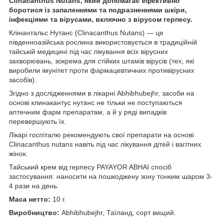
Clinacanthus Nutans, який допомагає ефективно
боротися із запаленнями та подразненнями шкіри,
інфекціями та вірусами, включно з вірусом герпесу.
Клінантальс Нутанс (Clinacanthus Nutans) — це
південноазійська рослина використовується в традиційній
тайській медицині під час лікування всіх вірусних
захворювань, зокрема для стійких штамів вірусів (тех, які
виробили імунітет проти фармацевтичних противірусних
засобів).
Згідно з дослідженнями в лікарні Abhibhubejhr, засоби на
основі клинакантус нутанс не тільки не поступаються
аптечним фарм препаратам, а й у ряді випадків
перевершують їх.
Лікарі госпіталю рекомендують свої препарати на основі
Clinacanthus nutans навіть під час лікування дітей і вагітних
жінок.
Тайський крем від герпесу PAYAYOR ABHAI спосіб
застосування: наносити на пошкоджену зону тонким шаром 3-
4 рази на день.
Маса нетто:
10 г.
Виробництво:
Abhibhubejhr, Таїланд, сорт вищий.