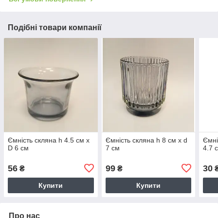
Подібні товари компанії
Ємність скляна h 4.5 см х
Ємність скляна h 8 см х d
Ємні
D 6 см
7 см
4.7 
56
99
30
₴
₴
Купити
Купити
Про нас