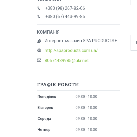
+380 (98) 267-82-06
+380 (67) 443-99-85
Интернет-магазин SPA PRODUCTS+
http://spaproducts.com.ua/
80674439985@ukr.net
ГРАФІК РОБОТИ
Понеділок
09:30
18:30
Вівторок
09:30
18:30
Середа
09:30
18:30
Четвер
09:30
18:30