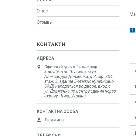
О нас
Ма
Отзывы
КОНТАКТИ
Офисный центр "Полиграф-
книга"метро Шулявская ул.
Александра Довженка, д.3, оф. 304;
этаж, 3, здание 5-этажное(написано
САД) находиться во дворе, вход с
ул.Довженка по центру здания через
охрану., Київ, Україна
Людмила