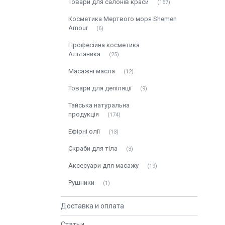
Товари для салонів краси
167
Косметика Мертвого моря Shemen
Amour
6
Професійна косметика
Альганика
25
Масажні масла
12
Товари для депіляції
9
Тайська натуральна
продукція
174
Ефірні олії
13
Скраби для тіла
3
Аксесуари для масажу
19
Рушники
1
Доставка и оплата
Статьи