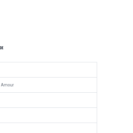
и
 Amour