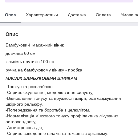
Опис
Характеристики
Доставка
Оплата
Умови п
Опис
Бамбуковий масажний віник
довжина 60 см
кількість прутиків 100 шт
ручка на бамбуковому вінику - пробка
МАСАЖ БАМБУКОВІМИ ВІНИКАМ
-Тонізує та розслаблює,
-Сприяє схуднення, моделювання силуету,
-Відновлення тонусу та пружності шкіри, розгладжування
шкірного рельєфу,
-Попередження та боротьба з целюлітом,
-Нормалізація м'язового тонусу профілактика лікування
остеохондрозу,
-Антистресова дія,
-Сприяє виведенню шлаків та токсинів з організму.