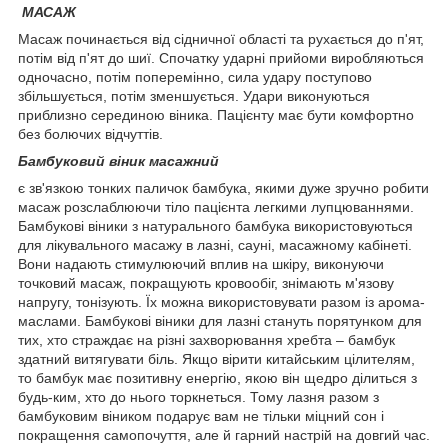
МАСАЖ
Масаж починається від сідничної області та рухається до п'ят,
потім від п'ят до шиї. Спочатку ударні прийоми виробляються
одночасно, потім поперемінно, сила удару поступово
збільшується, потім зменшується. Удари виконуються
приблизно серединою віника. Пацієнту має бути комфортно
без болючих відчуттів.
Бамбуковий віник масажний
є зв'язкою тонких паличок бамбука, якими дуже зручно робити
масаж розслаблюючи тіло пацієнта легкими лупцюваннями.
Бамбукові віники з натурального бамбука використовуються
для лікувального масажу в лазні, сауні, масажному кабінеті.
Вони надають стимулюючий вплив на шкіру, виконуючи
точковий масаж, покращують кровообіг, знімають м'язову
напругу, тонізують. Їх можна використовувати разом із арома-
маслами. Бамбукові віники для лазні стануть порятунком для
тих, хто страждає на різні захворювання хребта – бамбук
здатний витягувати біль. Якщо вірити китайським цілителям,
то бамбук має позитивну енергію, якою він щедро ділиться з
будь-ким, хто до нього торкнеться. Тому лазня разом з
бамбуковим віником подарує вам не тільки міцний сон і
покращення самопочуття, але й гарний настрій на довгий час.