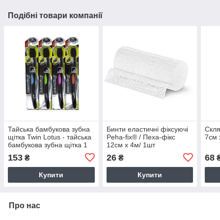
Подібні товари компанії
Тайська бамбукова зубна
Бинти еластичні фіксуючі
Скля
щітка Twin Lotus - тайська
Peha-fix® / Пеха-фікс
7см 
бамбукова зубна щітка 1
12см х 4м/ 1шт
шт/Замовлення від 300
153
26
68
₴
₴
грн.
Купити
Купити
Про нас