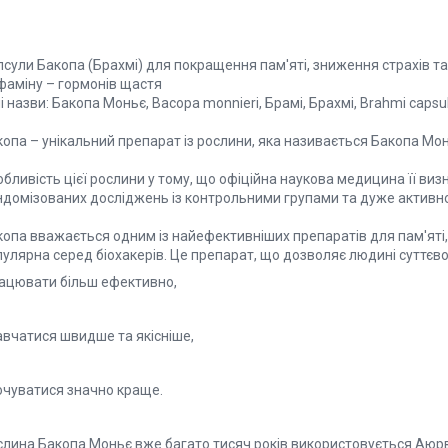
сули Бакопа (Брахмі) для покращення пам'яті, зниження страхів та
фаміну – гормонів щастя
і назви: Бакопа Моньє, Bacopa monnieri, Брамі, Брахмі, Brahmi caps
опа – унікальний препарат із рослини, яка називається Бакопа Мон
бливість цієї рослини у тому, що офіційна наукова медицина її ви
ндомізованих досліджень із контрольними групами та дуже активно
копа вважається одним із найефективніших препаратів для пам'яті,
улярна серед біохакерів. Це препарат, що дозволяє людині суттєво
ацювати більш ефективно,
авчатися швидше та якісніше,
почуватися значно краще.
слина Бакопа Моньє вже багато тисяч років використовується Аюр