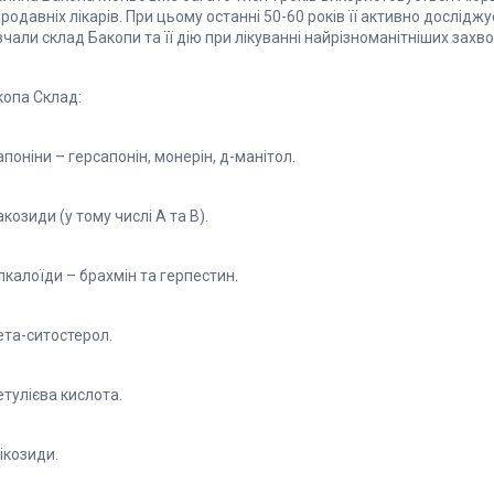
родавніх лікарів. При цьому останні 50-60 років її активно дослід
чали склад Бакопи та її дію при лікуванні найрізноманітніших захв
копа Склад:
апоніни – герсапонін, монерін, д-манітол.
акозиди (у тому числі А та В).
лкалоїди – брахмін та герпестин.
ета-ситостерол.
етулієва кислота.
лікозиди.