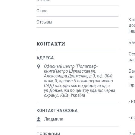
О нас
Кап
Отзывы
до
Інш
Бак
КОНТАКТИ
Осо
ра
Офисный центр "Полиграф-
Ба
книга"метро Шулявская ул.
Александра Довженка, д.3, оф. 304;
поп
этаж, 3, здание 5-этажное(написано
пр
САД) находиться во дворе, вход с
ул.Довженка по центру здания через
охрану., Київ, Україна
- н
- 
Людмила
Ро