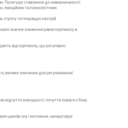
н. Полегшує ставлення до невизначеності.
, емоційних та психологічних.
ь стресу та покращує настрій.
азало значне зниження рівня кортизолу в
ждають від кортизолу, що регулярно
ають велике значення для регулювання/
ає відчуття значущості, почуття поваги з боку
нні циклів сну і неспання, налаштовує