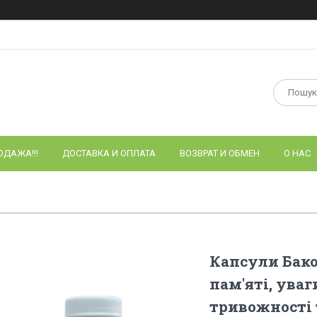
ОДАЖА!!!
ДОСТАВКА И ОПЛАТА
ВОЗВРАТ И ОБМЕН
О НАС
Капсули Бако
пам'яті, ува
тривожності 