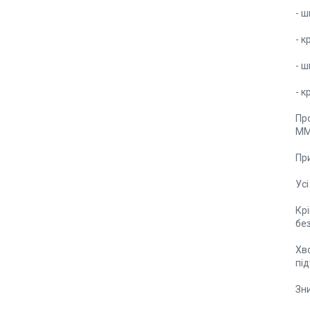
- 
- 
- ш
- к
Про
MM
При
Усі
Кр
бе
Хв
під
Зн