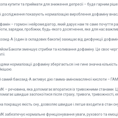
копа купити та приймати для зниження депресії – буде гарним ріш
ші дослідження показують нормалізацію вироблення дофаміну внас
амін – гормон і нейромедіатор, який дарує нам те саме почуття рад
оти, зарядки, пробіжки, будь-якого досягнення, яке для нас важли
козид-А (один із складових бакопи) захищає від дисфункції дофамі
ийом Бакопи зменшує стрибки та коливання дофаміну. Це своє чергу
тії.
дяки нормалізації дофаміну зберігається і не гине значна кількіст
йкішою.
й самий бакозид-A активує дію гамма-аміномасляної кислоти – ГАМ
МК – речовина, яка допомагає впоратися із тривожними станами. Ц
омагає швидше заспокоїтися після страху, тривоги, тривожності, е
а покращує якість сну, дозволяє швидше і легше входити в стан сн
МК забезпечує нормальне функціонування уваги, рухового та емоці