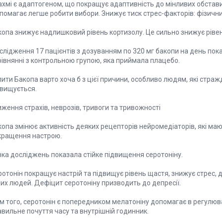
ахмі є адаптогеном, що покращує адаптивність до мінливих обстави
омагає легше робити вибори. Знижує тиск стрес-факторів: фізичних
копа знижує надлишковий рівень кортизолу. Це сильно знижує рівен
слідження 17 пацієнтів з дозуванням по 320 мг бакопи на день пок
рівнянні з контрольною групою, яка приймала плацебо.
ити Бакопа варто хоча б з цієї причини, особливо людям, які стра
двищується.
ження страхів, неврозів, тривоги та тривожності
копа змінює активність деяких рецепторів нейромедіаторів, які м
кращення настрою.
зка досліджень показала стійке підвищення серотоніну.
отонін покращує настрій та підвищує рівень щастя, знижує стрес, д
ших людей. Дефіцит серотоніну призводить до депресії.
м того, серотонін є попередником мелатоніну допомагає в регулюва
вильне почуття часу та внутрішній годинник.