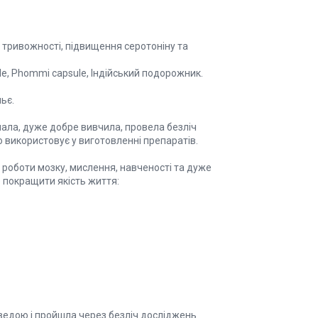
 тривожності, підвищення серотоніну та
ule, Phommi capsule, Індійський подорожник.
ьє.
знала, дуже добре вивчила, провела безліч
 використовує у виготовленні препаратів.
 роботи мозку, мислення, навченості та дуже
 покращити якість життя:
ведою і пройшла через безліч досліджень