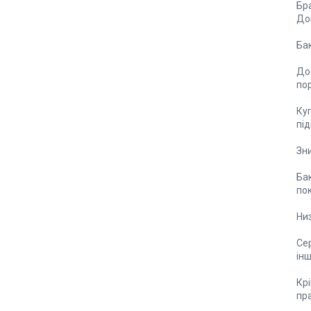
Бр
Доп
Ба
До
по
Куп
пі
Зни
Ба
по
Ни
Сер
ін
Крі
пра