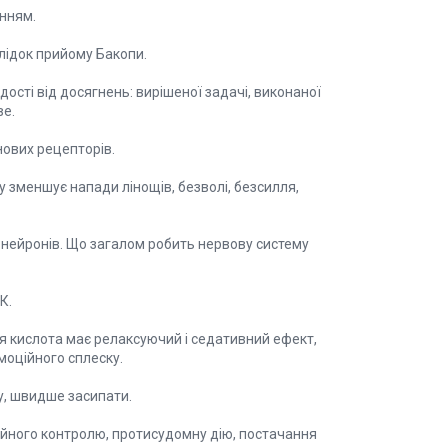
енням.
лідок прийому Бакопи.
ості від досягнень: вирішеної задачі, виконаної
ве.
нових рецепторів.
 зменшує напади лінощів, безволі, безсилля,
ь нейронів. Що загалом робить нервову систему
К.
я кислота має релаксуючий і седативний ефект,
моційного сплеску.
у, швидше засипати.
йного контролю, протисудомну дію, постачання