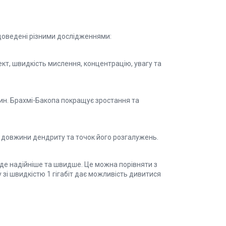
, доведені різними дослідженнями:
кт, швидкість мислення, концентрацію, увагу та
ин. Брахмі-Бакопа покращує зростання та
 довжини дендриту та точок його розгалужень.
йде надійніше та швидше. Це можна порівняти з
 зі швидкістю 1 гігабіт дає можливість дивитися