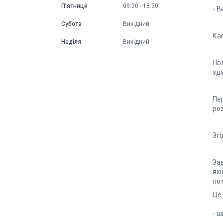
Пʼятниця
09:30
18:30
- В
Субота
Вихідний
Кап
Неділя
Вихідний
Пол
зд
Пе
ро
Зг
Зав
які
пот
Це
- 