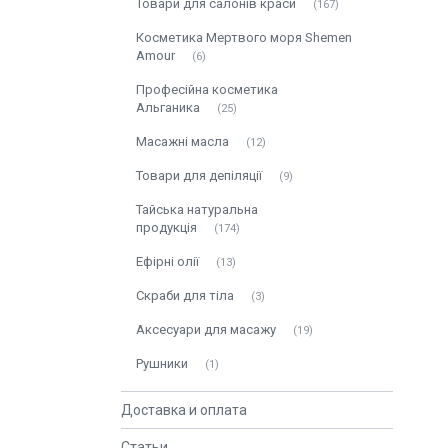
Товари для салонів краси
167
Косметика Мертвого моря Shemen
Amour
6
Професійна косметика
Альганика
25
Масажні масла
12
Товари для депіляції
9
Тайська натуральна
продукція
174
Ефірні олії
13
Скраби для тіла
3
Аксесуари для масажу
19
Рушники
1
Доставка и оплата
Статьи