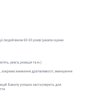
ї людей віком 60-65 років (шкала оцінки
ять, увага, реакція та ін.)
у, зокрема зниження дратівливості, зменшення
кцій. Бакопу успішно застосовують для
ття.