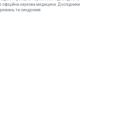
жує офіційна наукова медицина. Дослідники
орювань та синдромів.