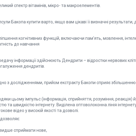
еликий спектр вітамінів, мікро- та макроелементів.
сули Бакопа купити варто, якщо вам цікаві її визначні результати
іпшення когнітивних функцій, включаючи пам'ять, мовлення, інтеле
атність до навчання
редачу інформації здійснюють Дендрити – відростки нервових кліт
згалуження дендритів.
ідно з дослідженнями, прийом екстракту Бакопи сприяє збільшенню
дяки цьому імпульс (інформація, сприйняття, розуміння, реакція) 
стю та швидкістю інтернету. Виділена оптоволоконна лінія інтернету
окове відео у високій якості та дозволі.
 дозволяє:
швидше сприймати нове,