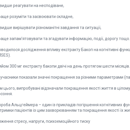
швидше реагувати на несподіване,
краще розуміти та засвоювати складне,
видше вирішувати різноманітні завдання та ситуації,
раще запам'ятовувати та згадувати інформацію, події, дорогу тощо.
водилося дослідження впливу екстракту Бакоп на когнітивні функці
SES).
йом 300 мг екстракту бакопи двічі на день протягом шести місяців.
 учасники показали значні покращення за різними параметрами (пам'
ім цього, випробувані відзначали покращення якості життя в цілом
зсоння.
ороба Альцгеймера – один із прикладів погіршення когнітивних фун
тримки пацієнтів із цим захворюванням та покращення якості їх жи
иження стресу, напруги, психоемоційного тиску