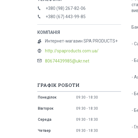
ста
+380 (98) 267-82-06
вив
+380 (67) 443-99-85
Ба
Интернет-магазин SPA PRODUCTS+
- С
http://spaproducts.com.ua/
- Б
80674439985@ukr.net
- А
ГРАФІК РОБОТИ
- Б
Понеділок
09:30
18:30
Вівторок
09:30
18:30
- Б
Середа
09:30
18:30
- Г
Четвер
09:30
18:30