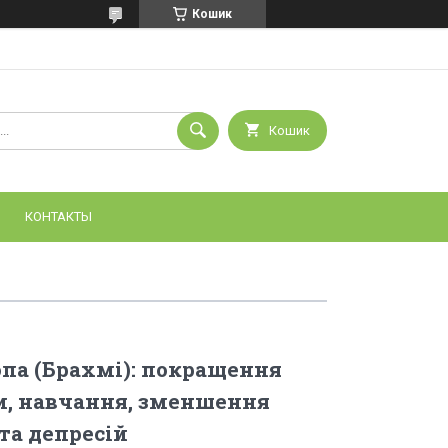
Кошик
Кошик
КОНТАКТЫ
па (Брахмі): покращення
ги, навчання, зменшення
та депресій