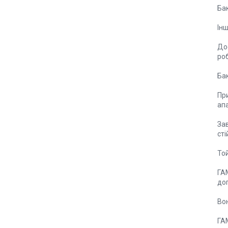
Ба
Ін
Доф
роб
Ба
Пр
апа
Зав
сті
То
ГА
доп
Вон
ГА