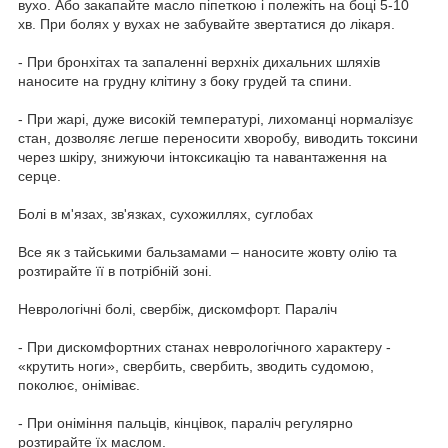
вухо. Або закапайте масло піпеткою і полежіть на боці 5-10
хв. При болях у вухах не забувайте звертатися до лікаря.
- При бронхітах та запаленні верхніх дихальних шляхів
наносите на грудну клітину з боку грудей та спини.
- При жарі, дуже високій температурі, лихоманці нормалізує
стан, дозволяє легше переносити хворобу, виводить токсини
через шкіру, знижуючи інтоксикацію та навантаження на
серце.
Болі в м'язах, зв'язках, сухожиллях, суглобах
Все як з тайськими бальзамами – наносите жовту олію та
розтирайте її в потрібній зоні.
Неврологічні болі, свербіж, дискомфорт. Параліч
- При дискомфортних станах неврологічного характеру -
«крутить ноги», свербить, свербить, зводить судомою,
поколює, оніміває.
- При оніміння пальців, кінцівок, параліч регулярно
розтирайте їх маслом.