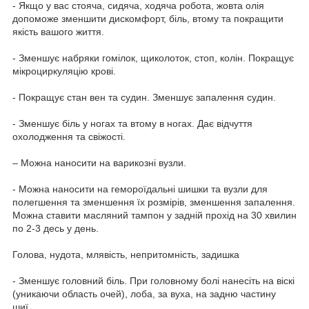
- Якщо у вас стояча, сидяча, ходяча робота, жовта олія
допоможе зменшити дискомфорт, біль, втому та покращити
якість вашого життя.
- Зменшує набряки гомілок, щиколоток, стоп, колін. Покращує
мікроциркуляцію крові.
- Покращує стан вен та судин. Зменшує запалення судин.
- Зменшує біль у ногах та втому в ногах. Дає відчуття
охолодження та свіжості.
– Можна наносити на варикозні вузли.
- Можна наносити на гемороїдальні шишки та вузли для
полегшення та зменшення їх розмірів, зменшення запалення.
Можна ставити масляний тампон у задній прохід на 30 хвилин
по 2-3 десь у день.
Голова, нудота, млявість, непритомність, задишка
- Зменшує головний біль. При головному болі нанесіть на віскі
(уникаючи область очей), лоба, за вуха, на задню частину
шиї.