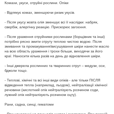
Комахи, укуси, отруйні рослини. Опіки
- Відлякує комах, зменшуючи ризик укусів.
- Після укусу жовта олія зменшує всі її наслідки: набряк,
свербіж, алергічну реакцію. Прискорює загоєння.
- Після ураження отруйними рослинами (борщівник та інші)
потрібно рясно змити отруту теплою чистою водою. Після
змивання та промакування/висушування шкіри нанести масло
на всю область ураження і трохи більше, виходячи за його
краї. Наносити кілька разів на день до відновлення шкіри.
- Інші джерела рослинних та тваринних отрут – медузи, оси,
бджоли тощо.
- Теплові, хімічні та всі інші види опіків - але тільки ПІСЛЯ
відведення тепла (наприклад, льодом), нейтралізації хімічної
речовини (кислотний опік нейтралізують розчином соди,
лужний опік нейтралізують розчином оцту).
Рани, садна, синці, гематоми
- При нанесенні на рану олія щипає і охолоджує. При високій