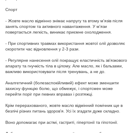
Спорт
- Жовте масло відмінно знімає напругу та втому м'язів після
занять спортом та активного навантаження. У м'язи
повертається легкість, виникає приємне охолодження.
- При спортивних травмах використання жовтої олії дозволяє
скоротити час відновлення у 2-3 рази.
- Регулярне нанесення олії покращує еластичність зв'язкового
апарату та гнучкість тіла в цілому. Але масло, як і бальзами,
важливо використовувати після тренувань, а не до.
Аналгетичний (болезаспокійливий) ефект може зменшити
захисну функцію болю, що обмежує, і спортсмен може
перейти поріг при певних вправах і розтяжці.
Крім перерахованого, жовте масло відмінний помічник ще в
безлічі різних питань здоров'я. Усі їх згадати дуже складно.
Воно допомагає при астмі, гастриті, гіпертонії та гіпотонії.