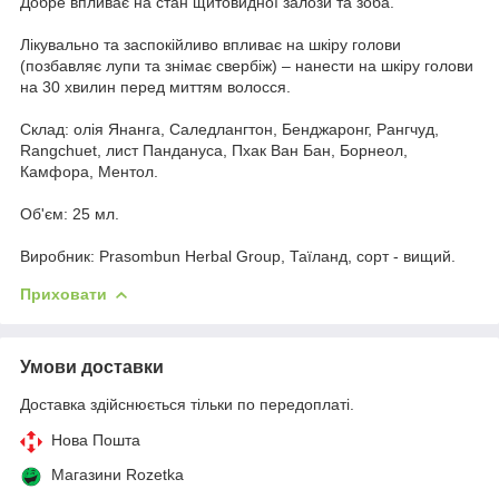
Добре впливає на стан щитовидної залози та зоба.
Лікувально та заспокійливо впливає на шкіру голови
(позбавляє лупи та знімає свербіж) – нанести на шкіру голови
на 30 хвилин перед миттям волосся.
Склад: олія Янанга, Саледлангтон, Бенджаронг, Рангчуд,
Rangchuet, лист Пандануса, Пхак Ван Бан, Борнеол,
Камфора, Ментол.
Об'єм: 25 мл.
Виробник: Prasombun Herbal Group, Таїланд, сорт - вищий.
Приховати
Умови доставки
Доставка здійснюється тільки по передоплаті.
Нова Пошта
Магазини Rozetka