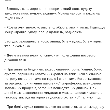
- Зменшує запаморочення, непритомний стан, нудоту,
заколисування, нудоту, задишку. Можна наносити також на
груди і шию.
- Жовта олія знімає млявість, слабкість, апатичність. Підвищує
концентрацію, увагу, працездатність, бадьорість.
Застуда, закладеність носа, ангіна, біль у вухах, біль у горлі,
жар, лихоманка
- Для лікування нежитю, синуситу, полегшення носового
дихання та ін.
- При ангіні та будь-яких захворюваннях горла (кашле, болю,
сухості, першіння) капати 2-3 краплі на язик. Олія зі слиною
потроху потраплятиме на горло і сприятиме його лікуванню
за рахунок пригнічення патогенної мікрофлори, зменшення
запальних процесів, загоєння пошкоджених ділянок. При
ангіні можна запалення мигдаликів можна наносити масло в
чистому вигляді на горло за допомогою ватної палички і т.д.
- При болі у вухах нанесіть олію на шматочок вати і вкладіть у