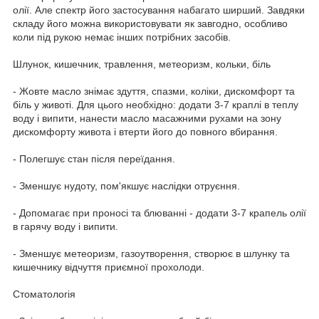
олії. Але спектр його застосування набагато ширший. Завдяки
складу його можна використовувати як завгодно, особливо
коли під рукою немає інших потрібних засобів.
Шлунок, кишечник, травлення, метеоризм, кольки, біль
- Жовте масло знімає здуття, спазми, коліки, дискомфорт та
біль у животі. Для цього необхідно: додати 3-7 краплі в теплу
воду і випити, нанести масло масажними рухами на зону
дискомфорту живота і втерти його до повного вбирання.
- Полегшує стан після переїдання.
- Зменшує нудоту, пом'якшує наслідки отруєння.
- Допомагає при проносі та блюванні - додати 3-7 крапель олії
в гарячу воду і випити.
- Зменшує метеоризм, газоутворення, створює в шлунку та
кишечнику відчуття приємної прохолоди.
Стоматологія