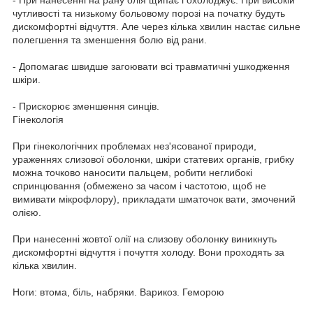
чутливості та низькому больовому порозі на початку будуть
дискомфортні відчуття. Але через кілька хвилин настає сильне
полегшення та зменшення болю від рани.
- Допомагає швидше загоювати всі травматичні ушкодження
шкіри.
- Прискорює зменшення синців.
Гінекологія
При гінекологічних проблемах нез'ясованої природи,
ураженнях слизової оболонки, шкіри статевих органів, грибку
можна точково наносити пальцем, робити неглибокі
спринцювання (обмежено за часом і частотою, щоб не
вимивати мікрофлору), прикладати шматочок вати, змочений
олією.
При нанесенні жовтої олії на слизову оболонку виникнуть
дискомфортні відчуття і почуття холоду. Вони проходять за
кілька хвилин.
Ноги: втома, біль, набряки. Варикоз. Геморою