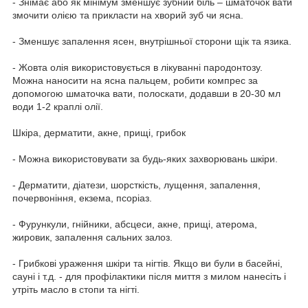
- Знімає або як мінімум зменшує зубний біль – шматочок вати
змочити олією та прикласти на хворий зуб чи ясна.
- Зменшує запалення ясен, внутрішньої сторони щік та язика.
- Жовта олія використовується в лікуванні пародонтозу.
Можна наносити на ясна пальцем, робити компрес за
допомогою шматочка вати, полоскати, додавши в 20-30 мл
води 1-2 краплі олії.
Шкіра, дерматити, акне, прищі, грибок
- Можна використовувати за будь-яких захворювань шкіри.
- Дерматити, діатези, шорсткість, лущення, запалення,
почервоніння, екзема, псоріаз.
- Фурункули, гнійники, абсцеси, акне, прищі, атерома,
жировик, запалення сальних залоз.
- Грибкові ураження шкіри та нігтів. Якщо ви були в басейні,
сауні і т.д. - для профілактики після миття з милом нанесіть і
утріть масло в стопи та нігті.