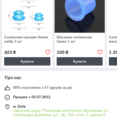
Силіконові масажні банки
Масажна силіконова
Силі
набір 3 шт
банка 1 шт
маса
423
100
1 2
₴
₴
Купити
Купити
Про нас
98% позитивних з 47 відгуків за рік
Працює з 02.07.2012
м. Київ
Офисный центр "Полиграф-книга"метро Шулявская ул.
Александра Довженка, д.3, оф. 304; этаж, 3, здание 5-