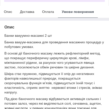
Опис
Доставка
Оплата
Умови повернення
Опис
Банки вакуумно-масажні 2 шт
Банка вакуум-масажна для проведення масажних процедур у
побутових умовах.
В основі дії баночного масажу лежить рефлекторний метод,
що покращує периферичну циркуляцію крові, лімфи,
міжтканинної рідини, за рахунок чого усуваються явища
застою, посилюються обмін речовин та шкірне дихання.
Шкіра стає пружною, підвищується її опір до негативних
факторів навколишньої природи, покращується
скорочувальна функція м'язів, підвищується їхній тонус і
еластичність, сприяє зняттю нервової втоми і стресів, знімає
напругу.
Під дією баночного масажу відбувається активація сальних і
потових залоз, через які виділяються солі, сечовина, ацетон,
жовчні кислоти, у певних концентраціях вони токсичні для