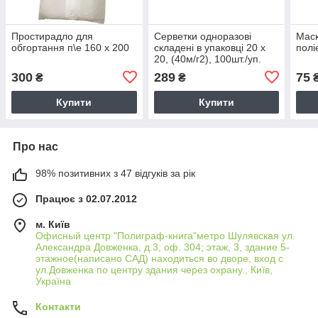
Простирадло для
Серветки одноразові
Маск
обгортання п\е 160 х 200
складені в упаковці 20 х
полі
20, (40м/г2), 100шт./уп.
300
289
75
₴
₴
Купити
Купити
Про нас
98% позитивних з 47 відгуків за рік
Працює з 02.07.2012
м. Київ
Офисный центр "Полиграф-книга"метро Шулявская ул.
Александра Довженка, д.3, оф. 304; этаж, 3, здание 5-
этажное(написано САД) находиться во дворе, вход с
ул.Довженка по центру здания через охрану., Київ,
Україна
Контакти