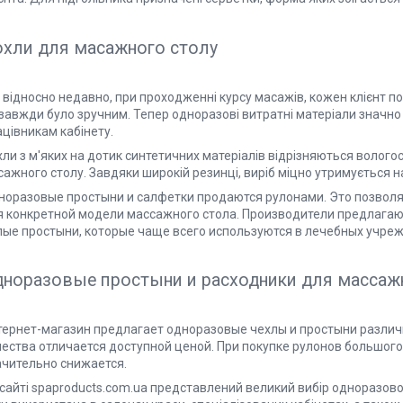
охли для масажного столу
 відносно недавно, при проходженні курсу масажів, кожен клієнт п
 завжди було зручним. Тепер одноразові витратні матеріали значно
цівникам кабінету.
ли з м'яких на дотик синтетичних матеріалів відрізняються вологос
ажного столу. Завдяки широкій резинці, виріб міцно утримується на
норазовые простыни и салфетки продаются рулонами. Это позвол
я конкретной модели массажного стола. Производители предлагаю
лые простыни, которые чаще всего используются в лечебных учре
норазовые простыни и расходники для массаж
тернет-магазин предлагает одноразовые чехлы и простыни разли
чества отличается доступной ценой. При покупке рулонов большог
ачительно снижается.
 сайті spaproducts.com.ua представлений великий вибір одноразово