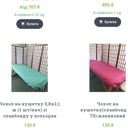
495 ₴
від 163 ₴
В наявності 2 од.
В наявності 32 од.
Купити
Купити
Чохол на кушетку 0,8х2,1
Чохол на
м (1 шт/пач) зі
кушетку(спанбонд 
спанбонду у кольорах
70) малиновий
139 ₴
139 ₴