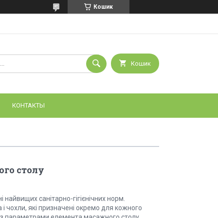
Кошик
Кошик
КОНТАКТЫ
ого столу
 найвищих санітарно-гігієнічних норм.
і чохли, які призначені окремо для кожного
ся з параметрами елемента масажного столу.