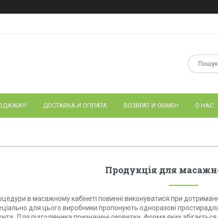
ОДАЖА!!!
ДОСТАВКА И ОПЛАТА
ВОЗВРАТ И ОБМЕН
О НАС
Продукція для масажн
оцедури в масажному кабінеті повинні виконуватися при дотриманні
еціально для цього виробники пропонують одноразові простирадла 
ієнта. Для підголівника призначені серветки, форма яких збігаєть