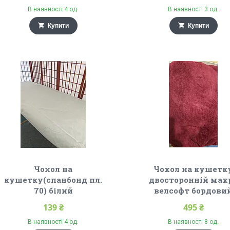
В наявності 4 од.
В наявності 3 од.
Купити
Купити
Чохол на
Чохол на кушетк
кушетку(спанбонд пл.
двосторонній мах
70) білий
велсофт бордови
139 ₴
495 ₴
В наявності 4 од.
В наявності 8 од.