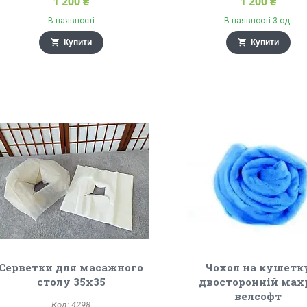
1 200 ₴
1 200 ₴
В наявності
В наявності 3 од.
Купити
Купити
Серветки для масажного
Чохол на кушетк
столу 35х35
двосторонній мах
велсофт
4298