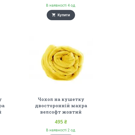
В наявності 4 од.
Купити
у
Чохол на кушетку
ра
двосторонній махра
й
велсофт жовтий
495 ₴
В наявності 2 од.