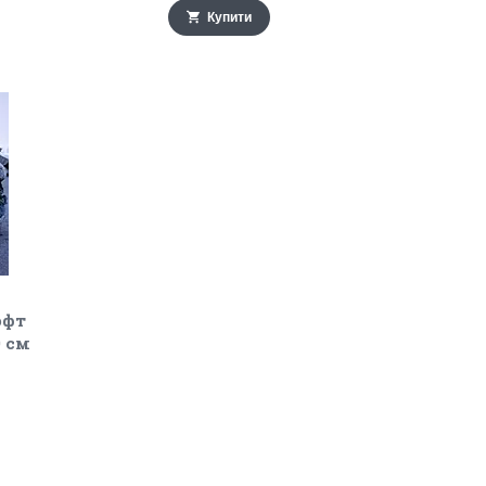
Купити
офт
0 см