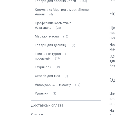
Товари для салонів краси
167
Косметика Мертвого моря Shemen
Ч
Amour
6
Професійна косметика
Ще
Альганика
25
не
Масажні масла
12
пра
Чох
Товари для депіляції
9
мас
Тайська натуральна
Од
продукція
174
дл
бе
Ефірні олії
13
Скраби для тіла
3
Од
Аксесуари для масажу
19
Рушники
1
Ин
ка
зн
Доставка и оплата
На
Статьи