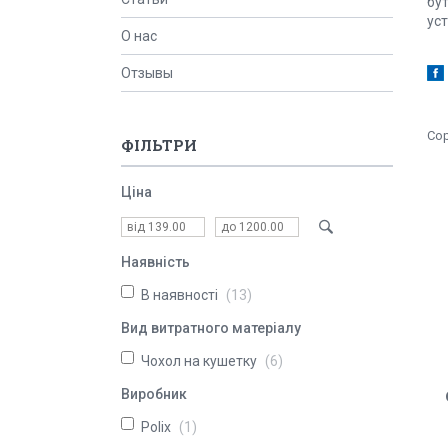
бут
уст
О нас
Отзывы
ФІЛЬТРИ
Ціна
Наявність
В наявності
13
Вид витратного матеріалу
Чохол на кушетку
6
Виробник
Polix
1