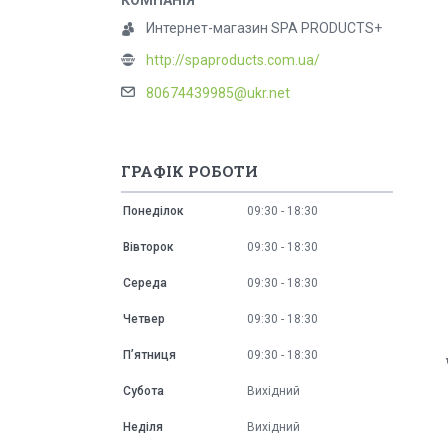
Интернет-магазин SPA PRODUCTS+
http://spaproducts.com.ua/
80674439985@ukr.net
ГРАФІК РОБОТИ
Понеділок
09:30
18:30
Вівторок
09:30
18:30
Середа
09:30
18:30
Четвер
09:30
18:30
Пʼятниця
09:30
18:30
Субота
Вихідний
Неділя
Вихідний