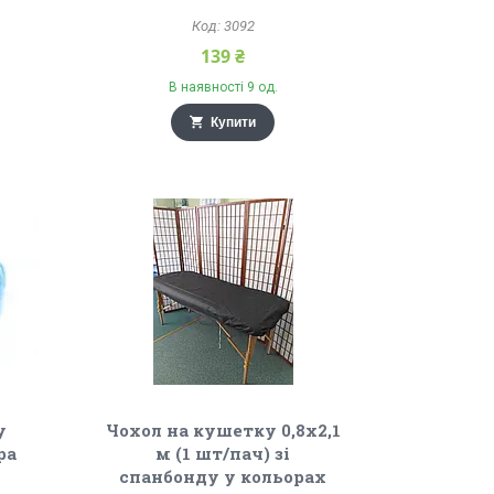
3092
139 ₴
В наявності 9 од.
Купити
у
Чохол на кушетку 0,8х2,1
ра
м (1 шт/пач) зі
спанбонду у кольорах