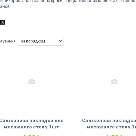
и використана в салонах краси, спеціалізованих кабінетах, а також
анов.
Силіконова накладка для
Силіконова накладка
масажного столу 1шт
масажного столу 