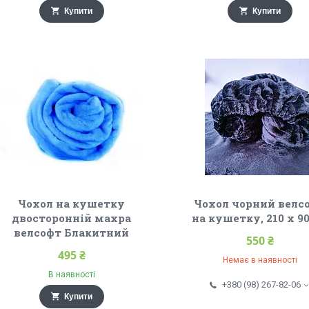
Купити
Купити
Чохол на кушетку
Чохол чорний велс
двосторонній махра
на кушетку, 210 х 9
велсофт Блакитний
550 ₴
495 ₴
Немає в наявності
В наявності
+380 (98) 267-82-06
Купити