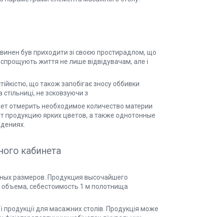
овинен був приходити зі своєю простирадлом, що
 спрощують життя не лише відвідувачам, але і
тійкістю, що також запобігає зносу оббивки
 стільниці, не зсковзуючи з
яет отмерить необходимое количество материи
т продукцию ярких цветов, а также однотонные
ждениях.
ного кабинета
чных размеров. Продукция высочайшего
о объема, себестоимость 1 м полотнища
ї продукції для масажних столів. Продукція може