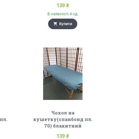
139 ₴
В наявності 4 од.
Купити
Чохол на
пл.
кушетку(спанбонд пл.
70) блакитний
139 ₴