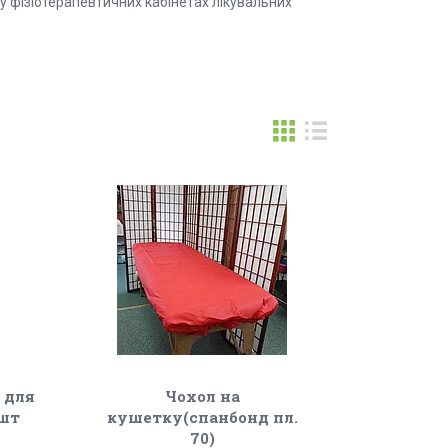
 у фізіотерапевтичних кабінетах лікувальних
 для
Чохол на
1шт
кушетку(спанбонд пл.
70)