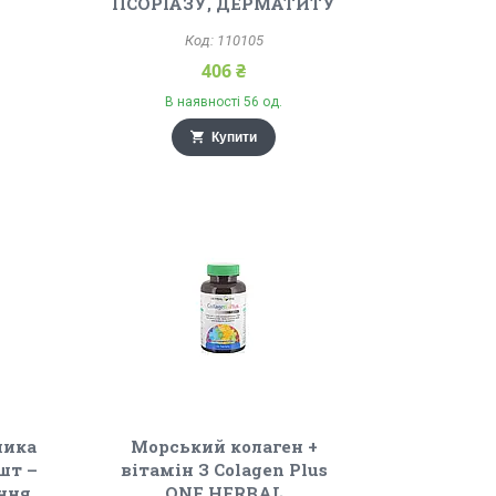
ПСОРІАЗУ, ДЕРМАТИТУ
110105
406 ₴
В наявності 56 од.
Купити
ника
Морський колаген +
шт –
вітамін З Colagen Plus
ння,
ONE HERBAL