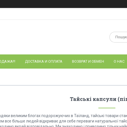
ОДАЖА!!!
ДОСТАВКА И ОПЛАТА
ВОЗВРАТ И ОБМЕН
О НАС
Тайські капсули (пі
вдяки великим блогах подорожуючих в Таїланд, тайські товари стаю
м все більше людей відкриває для себе переваги натуральної тайсь
ходимо вкрай відповідально. Ми знаходимо і привозимо тільки найк