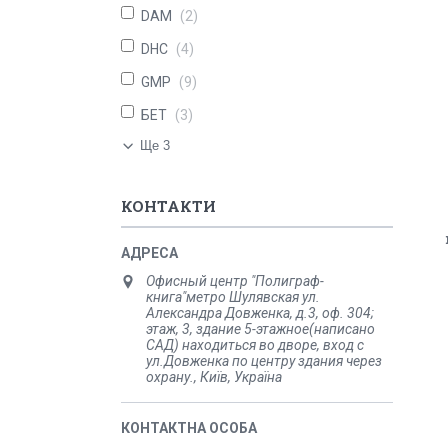
DAM
2
DHC
4
GMP
9
БЕТ
3
Ще 3
КОНТАКТИ
Офисный центр "Полиграф-
книга"метро Шулявская ул.
Александра Довженка, д.3, оф. 304;
этаж, 3, здание 5-этажное(написано
САД) находиться во дворе, вход с
ул.Довженка по центру здания через
охрану., Київ, Україна