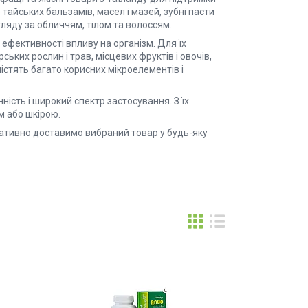
р тайських бальзамів, масел і мазей, зубні пасти
гляду за обличчям, тілом та волоссям.
ефективності впливу на організм. Для їх
ьких рослин і трав, місцевих фруктів і овочів,
істять багато корисних мікроелементів і
ність і широкий спектр застосування. З їх
м або шкірою.
еративно доставимо вибраний товар у будь-яку