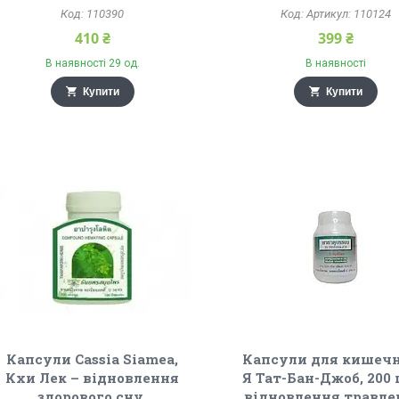
110390
Артикул: 110124
410 ₴
399 ₴
В наявності 29 од.
В наявності
Купити
Купити
Капсули Cassia Siamea,
Капсули для кишеч
Кхи Лек – відновлення
Я Тат-Бан-Джоб, 200 
здорового сну,
відновлення травле