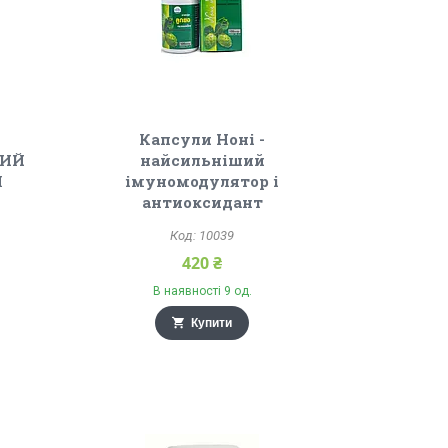
Капсули Ноні -
ТИЙ
найсильніший
Я
імуномодулятор і
антиоксидант
10039
420 ₴
В наявності 9 од.
Купити