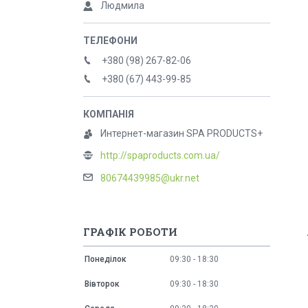
Людмила
+380 (98) 267-82-06
+380 (67) 443-99-85
Интернет-магазин SPA PRODUCTS+
http://spaproducts.com.ua/
80674439985@ukr.net
ГРАФІК РОБОТИ
Понеділок
09:30
18:30
Вівторок
09:30
18:30