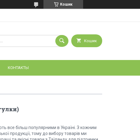
Кошик
Кошик
КОНТАКТЫ
гулки)
ть все більш популярними в Україні. З кожним
кої продукції, тому до вибору товарів ми
ращі та якісні товари з Таїланду для підтримки