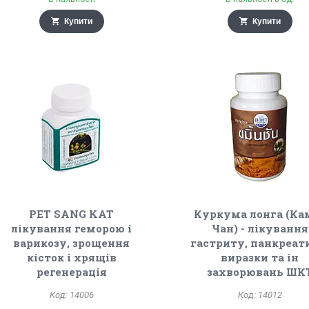
Купити
Купити
PET SANG KAT
Куркума лонга (Ка
лікування геморою і
Чан) - лікування
варикозу, зрощення
гастриту, панкреат
кісток і хрящів
виразки та ін
регенерація
захворювань ШК
14006
14012