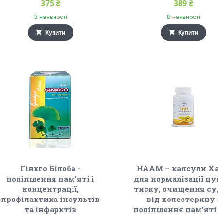
375 ₴
389 ₴
В наявності
В наявності
Купити
Купити
Гінкго Білоба -
HAAM – капсули Х
поліпшення пам'яті і
для нормалізації цу
концентрації,
тиску, очищення с
профілактика інсультів
від холестерину 
та інфарктів
поліпшення пам'яті 