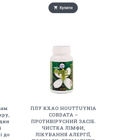
Купити
аам
ПЛУ КХАО HOUTTUYNIA
кру,
CORDATA –
удин
ПРОТИВІРУСНИЙ ЗАСІБ.
і
ЧИСТКА ЛІМФИ,
і до
ЛІКУВАННЯ АЛЕРГІЇ,