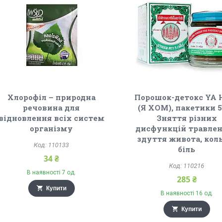
Хлорофіл – природна
Порошок-детокс YA
речовина для
(Я ХОМ), пакетики 5
відновлення всіх систем
Зняття різних
організму
дисфункцій травлен
здуття живота, кол
110133
біль
34 ₴
110216
В наявності 7 од.
285 ₴
Купити
В наявності 16 од.
Купити