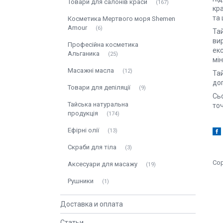
Товари для салонів краси
167
кра
та 
Косметика Мертвого моря Shemen
Amour
6
Та
вир
Професійна косметика
екс
Альганика
25
мін
Масажні масла
12
Тай
до
Товари для депіляції
9
Сьо
Тайська натуральна
точ
продукція
174
Ефірні олії
13
Скраби для тіла
3
Аксесуари для масажу
19
Рушники
1
Доставка и оплата
Статьи