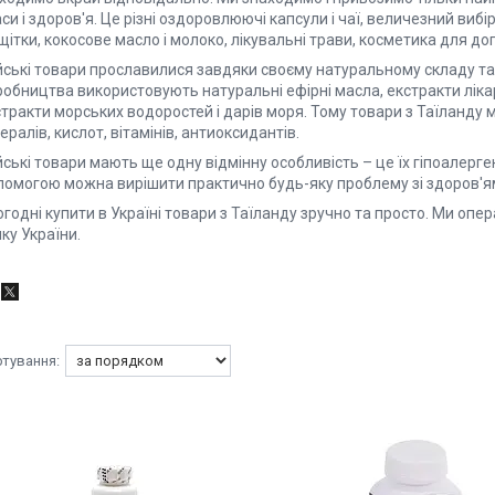
си і здоров'я. Це різні оздоровлюючі капсули і чаї, величезний вибі
щітки, кокосове масло і молоко, лікувальні трави, косметика для до
йські товари прославилися завдяки своєму натуральному складу та 
обництва використовують натуральні ефірні масла, екстракти лікарс
тракти морських водоростей і дарів моря. Тому товари з Таїланду м
ералів, кислот, вітамінів, антиоксидантів.
ські товари мають ще одну відмінну особливість – це їх гіпоалерген
помогою можна вирішити практично будь-яку проблему зі здоров'я
годні купити в Україні товари з Таїланду зручно та просто. Ми оп
ку України.