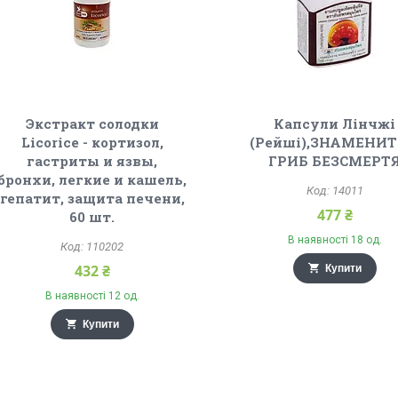
Экстракт солодки
Капсули Лінчжі
Licorice - кортизол,
(Рейші),ЗНАМЕНИ
гастриты и язвы,
ГРИБ БЕЗСМЕРТ
бронхи, легкие и кашель,
14011
гепатит, защита печени,
477 ₴
60 шт.
В наявності 18 од.
110202
432 ₴
Купити
В наявності 12 од.
Купити