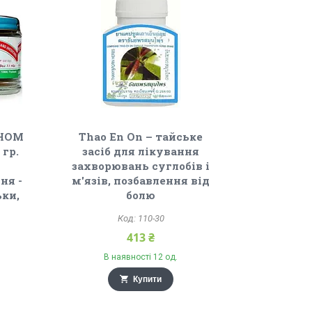
 HOM
Thao En On – тайське
 гр.
засіб для лікування
захворювань суглобів і
ня -
м'язів, позбавлення від
ьки,
болю
110-30
413 ₴
В наявності 12 од.
Купити