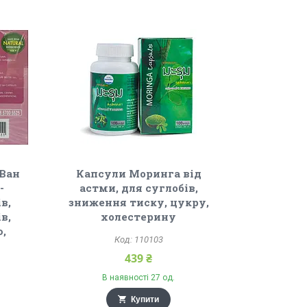
(Ван
Капсули Моринга від
-
астми, для суглобів,
в,
зниження тиску, цукру,
в,
холестерину
ю,
110103
и
439 ₴
В наявності 27 од.
Купити