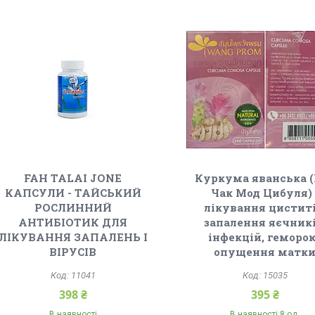
FAH TALAI JONE
Куркума яванська 
КАПСУЛИ - ТАЙСЬКИЙ
Чак Мод Цибуля) 
РОСЛИННИЙ
лікування циститі
АНТИБІОТИК ДЛЯ
запалення яєчникі
ЛІКУВАННЯ ЗАПАЛЕНЬ І
інфекцій, геморо
ВІРУСІВ
опущення матк
11041
15035
398 ₴
395 ₴
В наявності
В наявності 8 од.