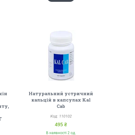
мін
Натуральний устричний
кальцій в капсулах Kal
иту,
Cab
110102
Т
495 ₴
В наявності 2 од.