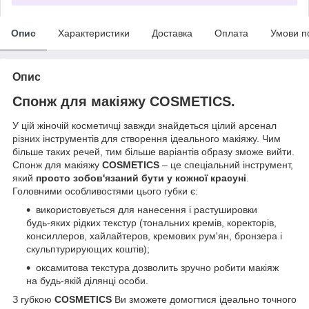
Опис
Характеристики
Доставка
Оплата
Умови п
Опис
Спонж для макіяжу COSMETICS.
У цій жіночій косметичці завжди знайдеться цілий арсенал
різних інструментів для створення ідеального макіяжу. Чим
більше таких речей, тим більше варіантів образу зможе вийти.
Спонж для макіяжу
COSMETICS
– це спеціальний інструмент,
який
просто зобов'язаний бути у кожної красуні
.
Головними особливостями цього губки є:
використовується для нанесення і растушировки
будь-яких рідких текстур (тональних кремів, коректорів,
консиллеров, хайлайтеров, кремових рум'ян, бронзера і
скульптурирующих коштів);
оксамитова текстура дозволить зручно робити макіяж
на будь-якій ділянці особи.
З губкою
COSMETICS
Ви зможете домогтися ідеально точного