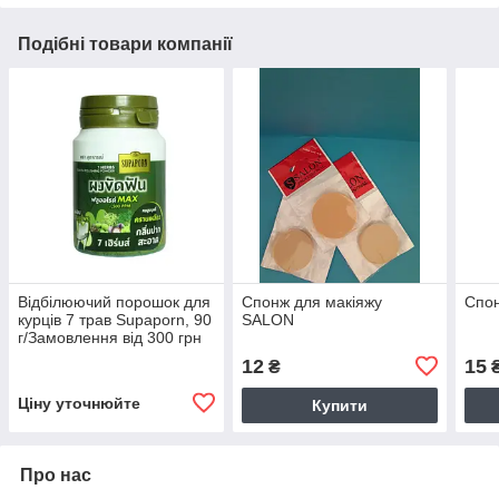
Подібні товари компанії
Відбілюючий порошок для
Спонж для макіяжу
Спон
курців 7 трав Supaporn, 90
SALON
г/Замовлення від 300 грн
12
15
₴
Ціну уточнюйте
Купити
Про нас